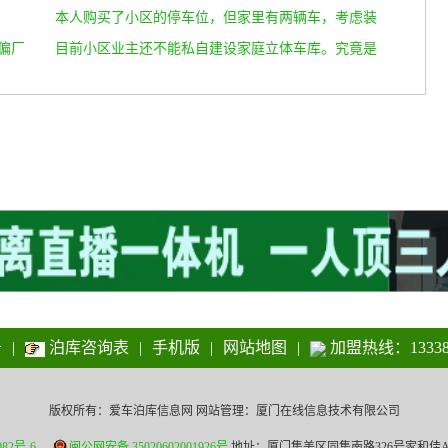
解
本人购买了小区的停车位，但家里有两辆车，考虑装
偏厂
一个这样的车库，请问下可以直接安装吗？
目前小区业主还不能私自建设家庭立体车库。究竟是
什么原因呢？
告
|
泊库咨询表
|
手机版
|
网站地图
|
加盟热线：13338
版权所有：爱车泊库信息网 网站管理：厦门在线信息技术有限公司
082号-6
闽公网安备 35020602001926号
地址：厦门集美区同集南路326号家和佳A2-202