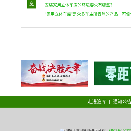
息
解
安装家用立体车库的环境要求有哪些？
“家用立体车库”是众多车主所青睐的产品，可偏
家不愿意生产和销售，这究竟是为什么?
走进泊库
|
通知公
国家工信部备案/许可证号：
闽ICP备19023