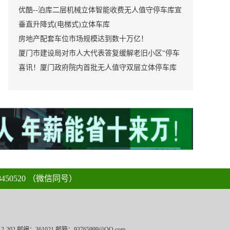
装，现场钢构安装仅需10天左右的时间
优酷--泊库二层机械立体智能收费无人值守停车库宣
传片
垂直升降式(电梯式)立体车库
房地产配套车位市场规模达到数十万亿！
厦门市建设局对市人大代表答复缓解老旧小区“停车
难”问题的措施与成效
喜讯！厦门政府院内首批无人值守双层立体停车库
已正式投用！
450520 （微信同号）
 邮编：361021 邮箱：93765999@QQ.com